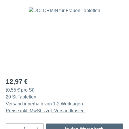
Bildergalerie überspringen
Regulärer Preis:
12,97 €
(0,55 € pro St)
20 St Tabletten
Versand innerhalb von 1-2 Werktagen
Preise inkl. MwSt. zzgl. Versandkosten
Produkt Anzahl: Gib den gewünschten Wert e