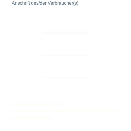
Anschrift des/der Verbraucher(s)
___________________
________________________________________
_______________