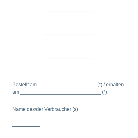
Bestellt am _____________________ (*) / erhalten
am _____________________________ (*)
Name des/der Verbraucher (s)
________________________________________
__________