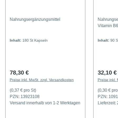
Nahrungsergänzungsmittel
Nahrungser
Vitamin B
Inhalt:
180 St Kapseln
Inhalt:
90 S
78,30 €
32,10 €
Regulärer Preis:
Regulärer
Preise inkl. MwSt. zzgl. Versandkosten
Preise inkl.
(0,37 € pro St)
(0,30 € pro
PZN: 13923108
PZN: 109
Versand innerhalb von 1-2 Werktagen
Lieferzeit: