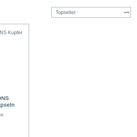
ONS
apseln
en