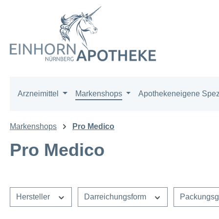
m Hauptinhalt springen
Zur Suche springen
Zur Hauptnavigation springen
Arzneimittel
Markenshops
Apothekeneigene Spezi
Markenshops
Pro Medico
Pro Medico
Hersteller
Darreichungsform
Packungs