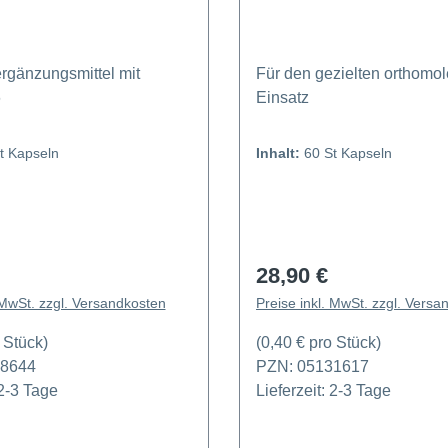
gänzungsmittel mit
Für den gezielten orthomo
6
Einsatz
t Kapseln
Inhalt:
60 St Kapseln
28,90 €
 Preis:
Regulärer Preis:
 MwSt. zzgl. Versandkosten
Preise inkl. MwSt. zzgl. Versa
 Stück)
(0,40 € pro Stück)
18644
PZN: 05131617
 2-3 Tage
Lieferzeit: 2-3 Tage