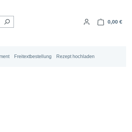
0,00 €
Ware
iment
Freitextbestellung
Rezept hochladen