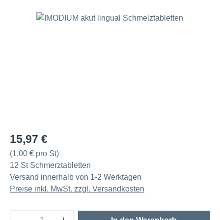
Bildergalerie überspringen
Regulärer Preis:
15,97 €
(1,00 € pro St)
12 St Schmerztabletten
Versand innerhalb von 1-2 Werktagen
Preise inkl. MwSt. zzgl. Versandkosten
Produkt Anzahl: Gib den gewünschten Wert e