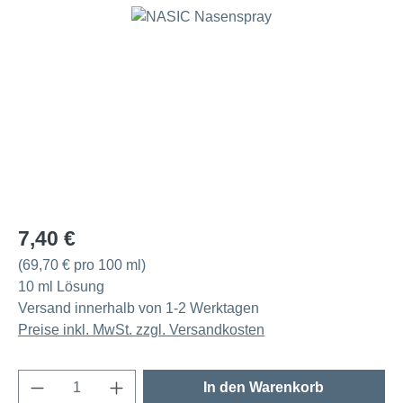
Bildergalerie überspringen
Regulärer Preis:
7,40 €
(69,70 € pro 100 ml)
10 ml Lösung
Versand innerhalb von 1-2 Werktagen
Preise inkl. MwSt. zzgl. Versandkosten
Produkt Anzahl: Gib den gewünschten Wert e
In den Warenkorb