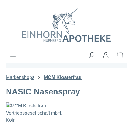
Zum Hauptinhalt springen
Ware
Markenshops
MCM Klosterfrau
NASIC Nasenspray