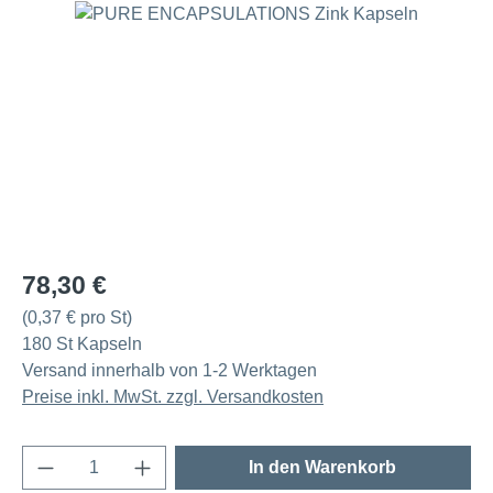
Bildergalerie überspringen
Regulärer Preis:
78,30 €
(0,37 € pro St)
180 St Kapseln
Versand innerhalb von 1-2 Werktagen
Preise inkl. MwSt. zzgl. Versandkosten
Produkt Anzahl: Gib den gewünschten Wert e
In den Warenkorb