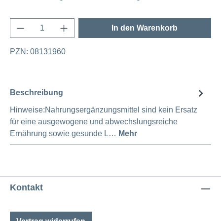
Produkt Anzahl: Gib den gewünschten Wert e
In den Warenkorb
PZN: 08131960
Beschreibung
Hinweise:Nahrungsergänzungsmittel sind kein Ersatz
für eine ausgewogene und abwechslungsreiche
Ernährung sowie gesunde L…
Mehr
Kontakt