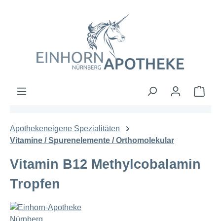
Zum Hauptinhalt springen
Ware
Apothekeneigene Spezialitäten
Vitamine / Spurenelemente / Orthomolekular
Vitamin B12 Methylcobalamin
Tropfen